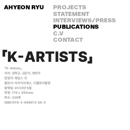
AHYEON RYU
PROJECTS
STATEMENT
INTERVIEWS/PRESS
PUBLICATIONS
C.V
CONTACT
「K-ARTISTS」
「K-Artists」
판형: 176 x 250mm
쪽수: 336쪽
ISBN:978-3-949973-36-9